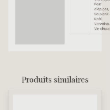
Pain
d'épices,
Souvenir
Noël,
Verveine,
Vin chau
Produits similaires