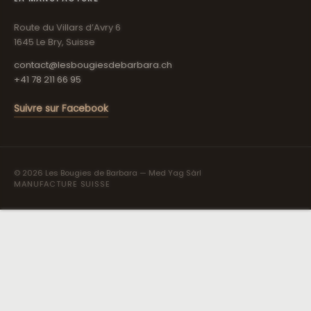
Route du Villars d’Avry 6
1645 Le Bry, Suisse
contact@lesbougiesdebarbara.ch
+41 78 211 66 95
Suivre sur Facebook
© 2026 Les Bougies de Barbara — Med Yag Sàrl
MANUFACTURE SUISSE