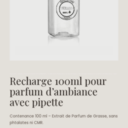
Accueil
/
Shop
/
LES BOUGIES DE BARBARA
/
Collection Ambiance et Recharges
/ Recharge 100ml pour parfum d’ambiance avec
Recharge 100ml pour
pipette
parfum d’ambiance
avec pipette
Contenance 100 ml – Extrait de Parfum de Grasse, sans
phtalates ni CMR.