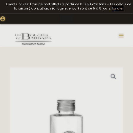
Aller
Clients privés: Frais de port offerts à partir de 80 CHF d'achats - Les délais de
au
livraison (fabrication, séchage et envoi) sont de 5 à 8 jours.
Ignorer
contenu
quantité
de
Recharge
100ml
pour
parfum
d'ambiance
avec
pipette