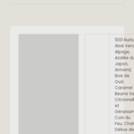
INFORMATIONS
1001 Nuits
COMPLÉMENTAIRES
Aloé Vera
Alpage,
Azalée d
Japon,
Armand,
Bois de
Oud,
Caramel
Beurre Sa
Citronnel
et
Géranium
Coin du
Feu, Chal
Délice de