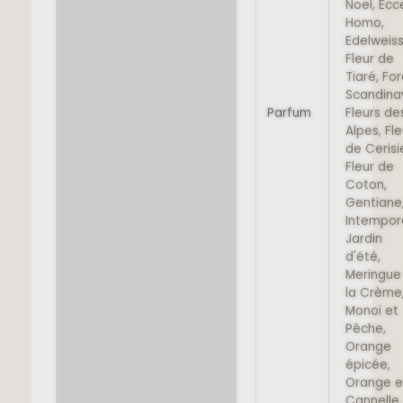
Noël, Ecc
Homo,
Edelweiss
Fleur de
Tiaré, Fo
Scandina
Parfum
Fleurs de
Alpes, Fle
de Cerisi
Fleur de
Coton,
Gentiane
Intempore
Jardin
d'été,
Meringue
la Crème
Monoï et
Pêche,
Orange
épicée,
Orange e
Cannelle,