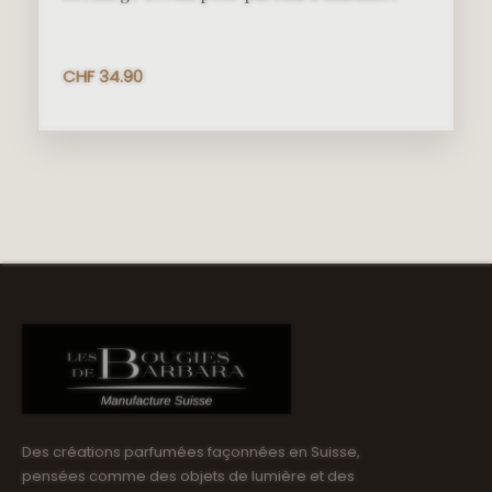
CHF
34.90
Des créations parfumées façonnées en Suisse,
pensées comme des objets de lumière et des