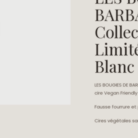
DE
BARB
BARBARA
-
Collection
Collec
Edition
Limitée
Serpent
Blanc
Limit
300
gr
Blanc
LES BOUGIES DE BAR
cire Vegan Friendly
Fausse fourrure et
Cires végétales s