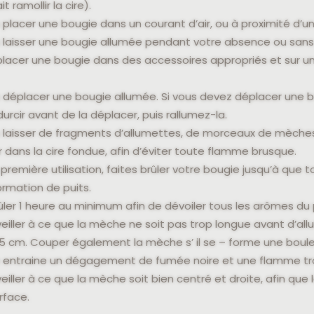
t ramollir la cire).
 placer une bougie dans un courant d’air, ou à proximité d’u
 laisser une bougie allumée pendant votre absence ou sans 
placer une bougie dans des accessoires appropriés et sur un
 déplacer une bougie allumée. Si vous devez déplacer une bou
 durcir avant de la déplacer, puis rallumez-la.
 laisser de fragments d’allumettes, de morceaux de mèches
 dans la cire fondue, afin d’éviter toute flamme brusque.
 première utilisation, faites brûler votre bougie jusqu’à que t
ormation de puits.
rûler 1 heure au minimum afin de dévoiler tous les arômes du
veiller à ce que la mèche ne soit pas trop longue avant d’all
5 cm. Couper également la mèche s’ il se – forme une boul
e entraine un dégagement de fumée noire et une flamme tr
veiller à ce que la mèche soit bien centré et droite, afin qu
rface.