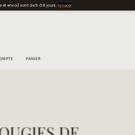
e et envoi) sont de 5 à 8 jours.
Ignorer
OMPTE
PANIER
BOUGIES DE
llection Joya
/ LES BOUGIES DE BARBARA – Collection Edition Limitée Serpent Blanc 300 gr