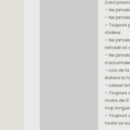
(ceci pourrai
– Ne jamais
– Ne jamais
– Toujours 
chaleur.
– Ne jamais
refroidir et
– Ne jamais
s’accumuler
– Lors de la
évitera la f
– Laisser b
– Toujours 
moins de 0.
trop longu
– Toujours 
toute sa su