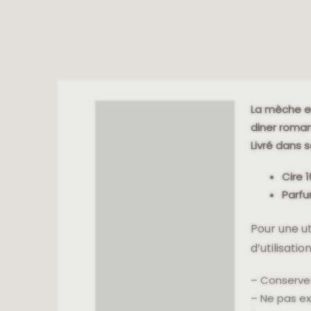
La mèche en
DESCRIPTION
diner roman
INFORMATIONS
COMPLÉMENTAIRES
Livré dans 
Cire 
Parfu
Pour une ut
d’utilisation
– Conservez 
– Ne pas ex