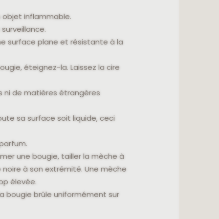
n objet inflammable.
surveillance.
e surface plane et résistante à la
gie, éteignez-la. Laissez la cire
 ni de matières étrangères
oute sa surface soit liquide, ceci
 parfum.
umer une bougie, tailler la mèche à
e noire à son extrémité. Une mèche
op élevée.
e la bougie brûle uniformément sur